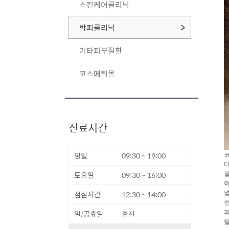
스킨케어클리닉
박피클리닉
기타피부질환
코스메틱몰
진료시간
평일
09:30 ~ 19:00
코
다
토요일
09:30 ~ 16:00
필
이
점심시간
12:30 ~ 14:00
넓
손
일/공휴일
휴진
피
얼