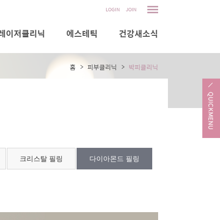
LOGIN
JOIN
레이저클리닉
에스테틱
건강새소식
홈
피부클리닉
박피클리닉
크리스탈 필링
다이아몬드 필링