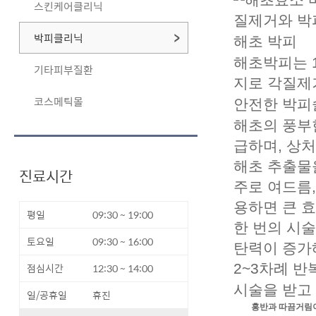
스킨케어클리닉
박피클리닉
해초 박피
해초박피는
기타피부질환
지
로 각질제
코스메틱몰
안전한 박피
해초의 풍부
급하며, 상처
해초 추출물
진료시간
주로 여드름,
용하면 큰 효
평일
09:30 ~ 19:00
한 번의 시
토요일
09:30 ~ 16:00
탄력이 증가
점심시간
12:30 ~ 14:00
2~3차례 반
시술을 받고
일/공휴일
휴진
홍반과 따끔거림이