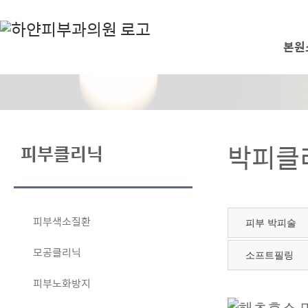
본원
박피클
피부클리닉
피부색소질환
피부 박피술
모공클리닉
소프트필링
피부노화방지