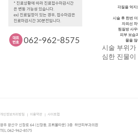
* 진료상황에 따라 진료접수마감시간
각질을 억지
은 변동 가능성 있습니다.
ex) 진료일정이 있는 경우, 접수마감은
시술 후 한번 
진료마감시간 30분전입니다.
자외선 차
찜질방 사우
피부 보습
062-962-8575
물을 많
시술 부위가
심한 진물이
개인정보처리방침
이용약관
사이트맵
광주 광산구 신창로 64 (신창동, 프뤼몰타운) 3층 하얀피부과의원
TEL.062-962-8575