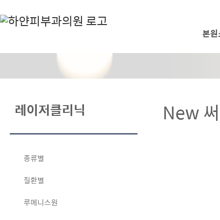
본원
New 
레이저클리닉
종류별
질환별
루메니스원