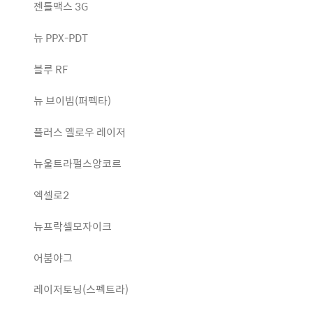
젠틀맥스 3G
뉴 PPX-PDT
블루 RF
뉴 브이빔(퍼펙타)
플러스 옐로우 레이저
뉴울트라펄스앙코르
엑셀로2
뉴프락셀모자이크
어붐야그
레이저토닝(스펙트라)