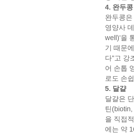
4. 완두콩
완두콩은 
영양사 데스
well)
기 때문에
다"고 강
어 손톱 
로도 손쉽
5. 달걀
달걀은 단
틴(bio
을 직접적
에는 약 