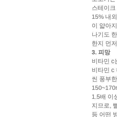
스테이크 
15% 내
이 얇아지
나기도 한
한지 먼저
3. 피망
비타민 c
비타민 c
씬 풍부한
150~17
1.5배 
지므로, 
등 어떤 