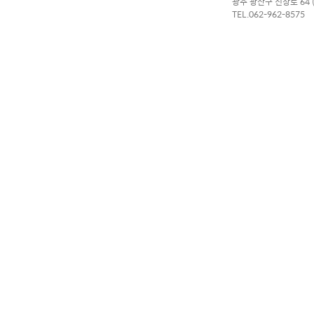
광주 광산구 신창로 64
TEL.062-962-8575