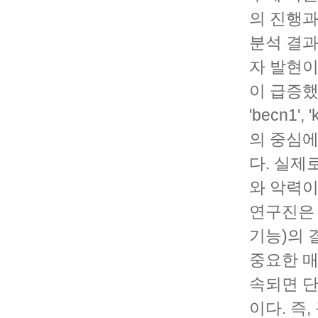
의 진행과
분석 결과
자 발현이
이 급증했
'becn1
의 중심에
다. 실제
와 악력이
연구진은 
기능)의 
중요한 매
속되면 단
이다. 즉